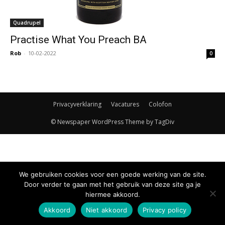
Quadrupel
Practise What You Preach BA
Rob
-
10-02-2022
0
Privacyverklaring
Vacatures
Colofon
© Newspaper WordPress Theme by TagDiv
We gebruiken cookies voor een goede werking van de site.
Door verder te gaan met het gebruik van deze site ga je
hiermee akkoord.
Akkoord
Niet akkoord
Privacy policy