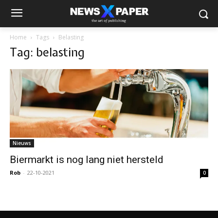
Home
Tags
Belasting
Tag: belasting
Nieuws
Biermarkt is nog lang niet hersteld
Rob
-
22-10-2021
0