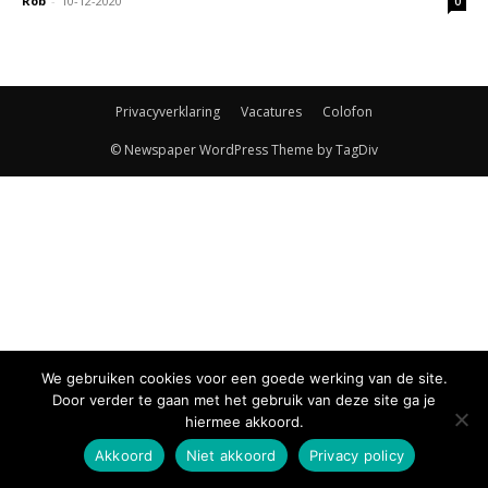
Rob
-
10-12-2020
0
Privacyverklaring
Vacatures
Colofon
© Newspaper WordPress Theme by TagDiv
We gebruiken cookies voor een goede werking van de site.
Door verder te gaan met het gebruik van deze site ga je
hiermee akkoord.
Akkoord
Niet akkoord
Privacy policy